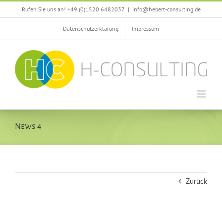
Zum
Rufen Sie uns an! +49 (0)1520 6482037
|
info@hebert-consulting.de
Inhalt
springen
Datenschutzerklärung
Impressum
News 4
Zurück