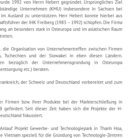
wurde 1992 von Herrn Hebert gegründet. Ursprüngliches Ziel
elständige Unternehmen (KMU) insbesondere in Sachsen bei
n im Ausland zu unterstützen. Herr Hebert konnte hierbei aus
äftsführer der IHK Freiberg (1983 – 1992) schöpfen. Die Firma
ang an besonders stark in Osteuropa und im asiatischen Raum
treten.
B. die Organisation von Unternehmertreffen zwischen Firmen
n, Tschechien und der Slowakei in eben diesen Ländern.
en bezüglich der Unternehmensgründung in Osteuropa
lentsorgung etc.) beraten.
ankreich, der Schweiz und Deutschland vorbereitet und zum
r Firmen bzw. ihrer Produkte bei der Markterschließung in
 gefördert. Seit dieser Zeit haben sich die Projekte der H-
eutschland fokussiert.
: Anlauf Projekt Gewerbe- und Technologiepark in Thanh Hoa,
ie Vietnam speziell für die Gründung von Technologie-Zentren