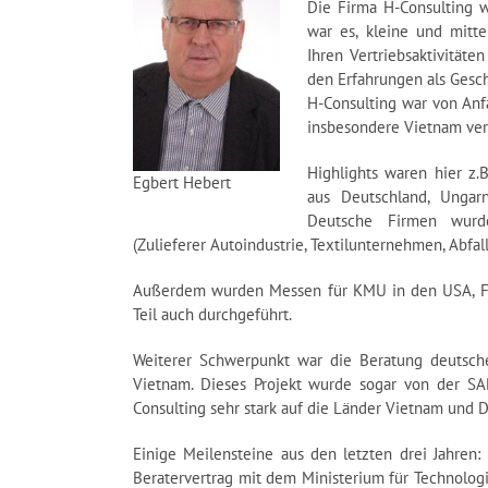
Die Firma H-Consulting 
war es, kleine und mitt
Ihren Vertriebsaktivitäte
den Erfahrungen als Gesch
H-Consulting war von Anf
insbesondere Vietnam ver
Highlights waren hier z.
Egbert Hebert
aus Deutschland, Ungar
Deutsche Firmen wurd
(Zulieferer Autoindustrie, Textilunternehmen, Abfal
Außerdem wurden Messen für KMU in den USA, Fr
Teil auch durchgeführt.
Weiterer Schwerpunkt war die Beratung deutsche
Vietnam. Dieses Projekt wurde sogar von der SAB
Consulting sehr stark auf die Länder Vietnam und D
Einige Meilensteine aus den letzten drei Jahren
Beratervertrag mit dem Ministerium für Technolog