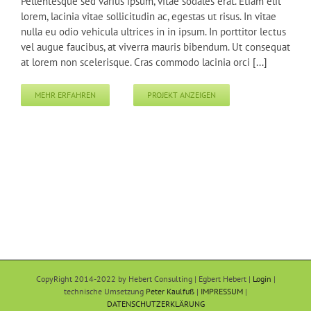
Pellentesque sed varius ipsum, vitae sodales erat. Etiam elit
lorem, lacinia vitae sollicitudin ac, egestas ut risus. In vitae
nulla eu odio vehicula ultrices in in ipsum. In porttitor lectus
vel augue faucibus, at viverra mauris bibendum. Ut consequat
at lorem non scelerisque. Cras commodo lacinia orci
[...]
MEHR ERFAHREN
PROJEKT ANZEIGEN
CopyRight 2014-2022 by Hebert Consulting | Egbert Hebert |
Login
|
technische Umsetzung
Peter Kaulfuß
|
IMPRESSUM
|
DATENSCHUTZERKLÄRUNG